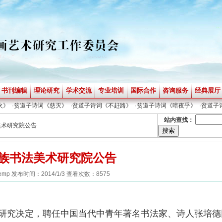
书刊编辑
理论研究
学术交流
专业培训
国际合作
咨询服务
经典展厅
》
·
贫道子诗词《慈灭》
·
贫道子诗词《不赶路》
·
贫道子诗词《暗夜乎》
·
贫道子诗
站内查找：
美术研究院公告
族书法美术研究院公告
emp 发布时间：2014/1/3 查看次数：8575
研究决定，聘任中国当代中青年著名书法家、诗人张培德