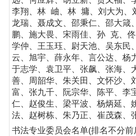
李翔、林 岫、林 墉、刘大为、
龙瑞、聂成文、邵秉仁、邵大箴
鹏、施大畏、宋雨佳、孙 克、
学仲、王玉珏、尉天池、吴东民
云、旭宇、薛永年、言公达、杨
于志学、袁卫平、张飙、张海、
善、周韶华、朱关田、文怀沙、
富、张九千、阮宗华、陈平、李
仁、赵俊生、梁平波、杨炳延、
法、赵树栋、朱乃正、崔茂森、
书法专业委员会名单(排名不分前