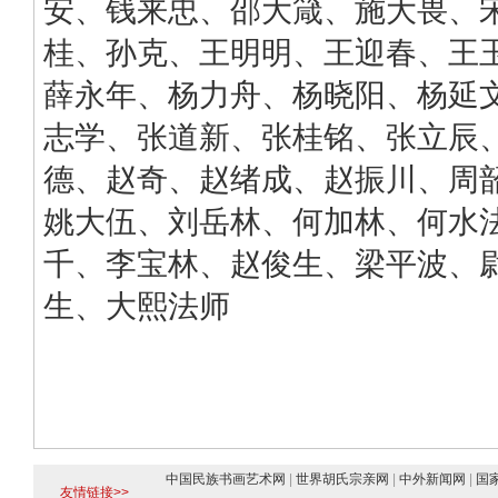
安、钱来忠、邵大箴、施大畏、
桂、孙克、王明明、王迎春、王
薛永年、杨力舟、杨晓阳、杨延
志学、张道新、张桂铭、张立辰
德、赵奇、赵绪成、赵振川、周
姚大伍、刘岳林、何加林、何水
千、李宝林、赵俊生、梁平波、
生、大熙法师
中国民族书画艺术网
|
世界胡氏宗亲网
|
中外新闻网
|
国
友情链接>>