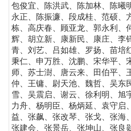
包俊宜、陈洪武、陈加林、陈曦
永正、陈振濂、段成桂、范硕、
栋、高庆春、顾亚龙、郭永利、
辉、胡立新、康新民、康庄、李
青、刘艺、吕如雄、罗扬、苗培
秉仁、申万胜、沈鹏、宋华平、
师、苏士澍、唐云来、田伯平、
仲、王镛、尉天池、魏哲、吴东
雪、吴震启、谢云、徐利明、旭
力舟、杨明臣、杨炳延、袁守启
益、张飙、张改琴、张戈、张海
张建会、张景岳、张坤山、张良