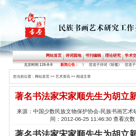
网站首页
诗词园地
书刊编辑
理论研究
学术
》
·
贫道子诗词《不赶路》
北京时间
126-8-9
·
贫道子诗词《暗夜乎》
新闻公告：
·
贫道子诗词《斩魔》
·
贫道子诗
您当前位置：
网站首页
>>
艺术资讯
>> 阅读文章
著名书法家宋家顺先生为胡立
来源：中国少数民族文物保护协会-民族书画艺术
间：2012-06-25 11:46:30 查看次数
著名书法家宋家顺先生为胡立