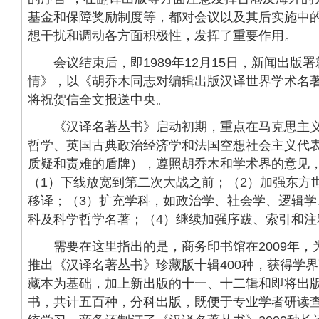
基金和保障奖励制度等，都对会议以及其后实施中
想干扰和调动各方面积极性，发挥了重要作用。
会议结束后，即1989年12月15日，新闻出版
情》，以《胡乔木同志对编辑出版汉译世界学术名
将祝贺信全文报送中央。
《汉译名著丛书》启动初期，重点在马克思主义
哲学、英国古典政治经济学和法国空想社会主义代
质疑和责难的盾牌），遵照胡乔木和学术界的意见
（1）下线放宽到第二次大战之前；（2）加强东方
移译；（3）扩充学科，如政治学、社会学、逻辑学
科及科学哲学名著；（4）继续加强序跋、索引和注
需要在这里指出的是，商务印书馆在2009年，
推出《汉译名著丛书》珍藏版十辑400种，获得学
藏本为基础，加上新出版的十一、十二辑和即将出
书，共计五百种，分科出版，既便于专业学者研读