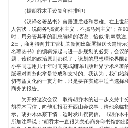
（据胡乔木手迹复印件排印）
《汉译名著丛书》曾屡遭质疑和责难。在上世纪
人告状，说商务“搞资本主义，不搞马列主义”；在8
时，用分管其事的副总编辑的话说，恰似“荆棘载途,形
2日，商务特向其主管机关新闻出版署报送长篇请示
名著丛书》的编辑缘起与进一步规划的必要，会议
题，该说的政治原则都说了，该划的思想理论界限
小平同志用几十年时间完成翻译出版世界学术名著
版署对商务此举是赞成和支持的。我认为，我们始
切有益文化的一贯方针，只是要在实施中适当选择
商务的报告。
为开好这次会议，取得胡乔木的进一步支持十分
胡乔木写信，向他汇报召开西山会议事，请他亲临
示。胡乔木体察下情，适时发出祝贺信。《胡乔木
所加注释说：“胡乔木一直很为关心商务印书馆的出