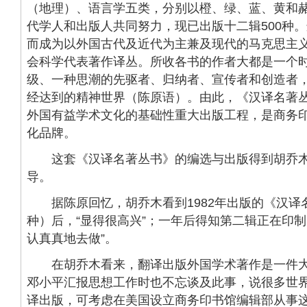
（地理）、语言学五类，分别以橙、绿、蓝、黄和
代学人和出版人共同努力，现已出版十二辑500种
而成为以外国古代及近代为主兼及现代的马克思主
会科学代表著作译丛。所收各书的作者大都是一个
级、一种思潮的先驱者、归纳者、宣传者和创造者
经达到的精神世界（陈原语）。由此，《汉译名著
外国有益学术文化的基础性重大出版工程，是商务
化品牌。
这套《汉译名著丛书》的编选与出版得到胡乔木
导。
据陈原回忆，胡乔木看到1982年出版的《汉译名
种）后，“显得很高兴”；一年后得知第二辑正在印制
认真真地去做”。
在胡乔木看来，翻译出版外国学术著作是一件大事。
邓小平汇报思想工作时也不忘谈及此事，说很多世
译出版，可考虑在美国设立商务印书馆编辑部从事