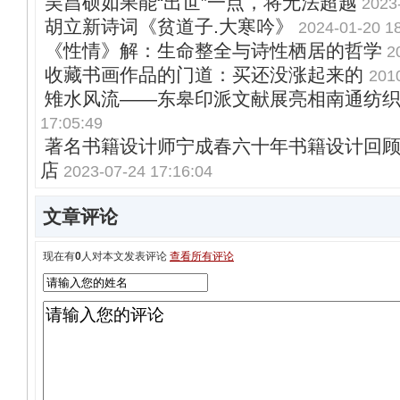
吴昌硕如果能“出世”一点，将无法超越
2023
胡立新诗词《贫道子.大寒吟》
2024-01-20 1
《性情》解：生命整全与诗性栖居的哲学
2
收藏书画作品的门道：买还没涨起来的
201
雉水风流——东皋印派文献展亮相南通纺
17:05:49
著名书籍设计师宁成春六十年书籍设计回
店
2023-07-24 17:16:04
文章评论
现在有
0
人对本文发表评论
查看所有评论