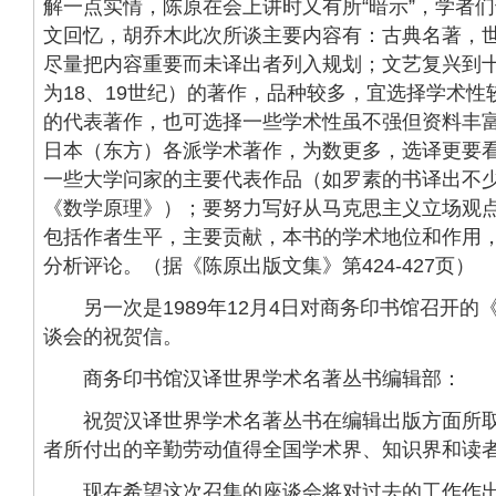
解一点实情，陈原在会上讲时又有所“暗示”，学者们
文回忆，胡乔木此次所谈主要内容有：古典名著，
尽量把内容重要而未译出者列入规划；文艺复兴到
为18、19世纪）的著作，品种较多，宜选择学术
的代表著作，也可选择一些学术性虽不强但资料丰
日本（东方）各派学术著作，为数更多，选译更要
一些大学问家的主要代表作品（如罗素的书译出不
《数学原理》）；要努力写好从马克思主义立场观
包括作者生平，主要贡献，本书的学术地位和作用
分析评论。（据《陈原出版文集》第424-427页）
另一次是1989年12月4日对商务印书馆召开的
谈会的祝贺信。
商务印书馆汉译世界学术名著丛书编辑部：
祝贺汉译世界学术名著丛书在编辑出版方面所取
者所付出的辛勤劳动值得全国学术界、知识界和读
现在希望这次召集的座谈会将对过去的工作作出