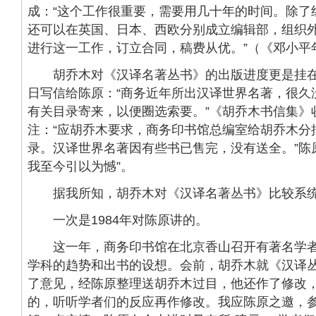
成：“这个工作很重要，需要用几十年的时间。除了
还可以在英国、日本、西欧分别成立编辑部，组织
进行这一工作，订立合同，稿费从优。”（《邓小平年
胡乔木对《汉译名著丛书》的出版进度更是挂在心上
日写信给陈原：“商务近年所出汉译世界名著，很久
有关目录寄来，以便圈选索要。”《胡乔木书信集》
注：“应胡乔木要求，商务印书馆总编室给胡乔木分
录。汉译世界名著因有些书已售完，没有送全。”陈
我至今引以为憾”。
据我所知，胡乔木对《汉译名著丛书》比较系统
一次是1984年对陈原讲的。
这一年，商务印书馆在北京香山召开有著名学者
学科的趋势和出书的设想。会前，胡乔木就《汉译
了意见，经陈原整理送胡乔木过目，他还作了修改
的，听听学者们的反应再作修改。我应陈原之邀，