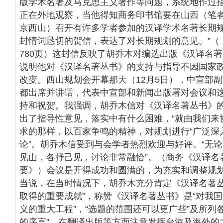
版学术名著及马克思主义著作等问题，系统地作过指
正在外地观察，当他得知商务印书馆要在山西（笔
京西山）召开有许多学者参加的汉译学术名著长期
封情词恳切的贺信，表达了对长期规划的意见。”（《
780页）这封信反映了胡乔木对编选出版《汉译名
说明他对《汉译名著丛书》的支持与指导不因国家
改变。西山规划会开幕那天（12月5日），中宣部
都出席并讲话，代表中宣部和新闻出版署对会议和
持和祝贺。我强调，胡乔木信对《汉译名著丛书》
出了指导性意见，落实中有什么困难，“就由我们来
求的那样，以百家争鸣的精神，对规划进行“广泛深
论”。胡乔木信受到与会学者热烈欢迎与好评。“无
见山，各抒己见，讨论非常融恰”。（商务《汉译名
要》）会议是开得成功和圆满的，为充实和调整规
当说，在当时情况下，胡乔木充分肯定《汉译名著丛
取得的重要成就”，称赞《汉译名著丛书》是“对我
义的重大工程”，“选题的范围还可以更广些”及所列
的序言”，在翻译出版等方面注意发挥台港及海外的