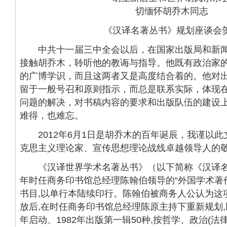
《汉译名著丛书》规划座谈会
中共十一届三中全会以后，在国家出版局和新闻
接触胡乔木，聆听他的教诲与指导。他既有政治家
的广博学识，而且这两者又是高度结合着的。他对
留于一般号召和原则指示，而总是联系实际，体现
问题的解决，对书稿内容的要求和出版队伍的建设
难得，也难忘。
2012年6月1日是胡乔木的百年诞辰，我谨以此
克思主义理论家、宣传思想理论战线卓越领导人的
《汉译世界学术名著丛书》（以下简称《汉译名著
年时任商务印书馆总经理陈翰伯领导的“外国学术著
书目,以单行本陆续印行。陈翰伯被商务人公认为这
放后,在时任商务印书馆总经理陈原主持下重新规划,
年启动、1982年出版第一辑50种,按哲学、政治(法