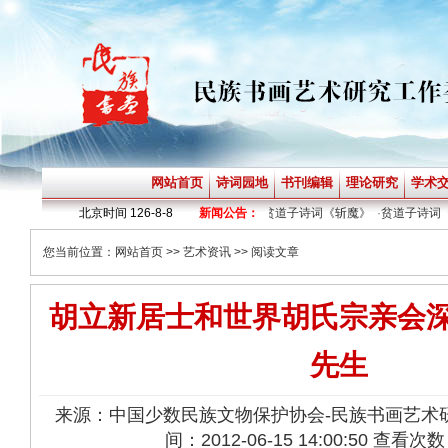
网站首页
诗词园地
书刊编辑
理论研究
学术
诗词《不赶路》
北京时间
·
贫道子诗词《暗夜乎》
126-8-8
新闻公告：
·
贫道子诗词《斩魔》
·
贫道子诗词《成道
您当前位置：
网站首页
>>
艺术资讯
>> 阅读文章
胡立新居士和世界胡氏宗亲会
先生
来源：中国少数民族文物保护协会-民族书画艺术
间：2012-06-15 14:00:50 查看次数