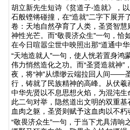
胡立新先生短诗《贫道子-造就》，
石般铿锵碰撞，在“造就”二字下展开
卷：天地自然孕育了人类，圣贤智慧
神性光芒。而“敬畏济众生”一句，恰
在今日喧嚣尘世中映照出那“道通中华
“天地造就人”一句，使人恍若置身鸿
伟力悄然造化之功。而“圣贤造就神”
夜，将“神”从缥缈云端拉回人间——
行，铸就了民族精神的高峰。从伏羲
中华先贤以不息思想火焰，为混沌生
此二句对举，隐然道出文明的双重基
血肉之躯，圣贤则赋予这血肉以不朽
“敬畏济众生”一句，于当下尤具清响