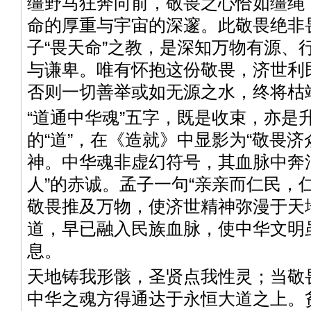
缰野马狂奔向前，敬畏之心恰如缰绳
命的厚重与宇宙的深邃。此敬畏绝非
子“畏天命”之教，是深知万物有源、
与谦卑。唯有怀抱这份敬畏，济世利
否则一切善举或如无源之水，终将枯
“道通中华魂”五字，既是收束，亦是
的“道”，在《造就》中显影为“敬畏济
神。中华魂非虚幻符号，其血脉中奔
人”的赤诚。孟子一句“亲亲而仁民，
敬畏推及万物，使济世精神弥漫于天
道，早已融入民族血脉，使中华文明
息。
天地铸我形骸，圣贤点我性灵；当敬
中华之魂方得通达于永恒大道之上。