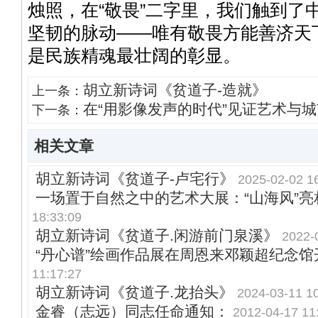
烛照，在“敬畏”二字里，我们触到了
坚韧的脉动——唯有敬畏方能善济天
是民族精魂最壮阔的彰显。
胡立新诗词《贫道子-造就》
上一条：
在“用影像发声的时代”见证艺术与
下一条：
相关文章
胡立新诗词《贫道子-卢宅行》
2025-02-02 1
一场置于自然之中的艺术大展：“山海风”亮
18:33:09
胡立新诗词《贫道子.闲游前门泉溪》
2022-
“丹心谱”绘画作品展在周恩来邓颖超纪念馆
11:17:27
胡立新诗词《贫道子.龙抬头》
2024-03-11 1
金睿（志远）同志任命通知：
2012-04-17 11