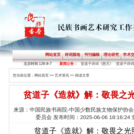
网站首页
诗词园地
书刊编辑
理论研究
学术
·
贫道子诗词《神定》
北京时间
·
126-8-7
贫道子诗词《烟火》
新闻公告：
·
贫道子诗词《慈灭》
·
贫道子诗词《
您当前位置：
网站首页
>>
艺术资讯
>> 阅读文章
贫道子《造就》解：敬畏之
来源：中国民族书画院-中国少数民族文物保护协会
委员会 发布时间：2025-06-06 18:16:2
贫道子《造就》解：敬畏之光