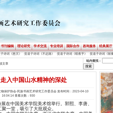
书刊编辑
理论研究
学术交流
专业培训
国际合作
咨询服务
经典展厅
《慈灭》
·
贫道子诗词《不赶路》
·
贫道子诗词《暗夜乎》
·
贫道子诗词《斩魔》
·
贫
站内查找：
阅读文章
，走入中国山水精神的深处
保护协会-民族书画艺术研究工作委员会 发布时间：2023-04-10
16:04:14 查看次数：930
术特展在中国美术学院美术馆举行。郭熙、李唐、
汇聚一堂，吸引了大批观众。