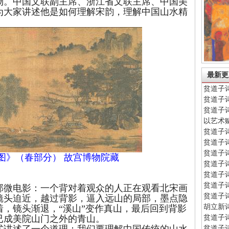
。中国文联副主席、浙江省文联主席、中国美
为大家讲述他是如何理解宋韵，理解中国山水精
最新更
贫道子
贫道子
贫道子
以艺术
贫道子
贫道子
贫道子
图》（春部分） 故宫博物院藏
贫道子
贫道子
贫道子
微电影：一个背对着观众的人正在观看北宋画
贫道子
镜头迫近，越过背影，逼入远山的局部，墨点隐
胡立新
，镜头渐退，“溪山”变作真山，最后回到背影
贫道子
已成美院山门之外的青山。
贫道子