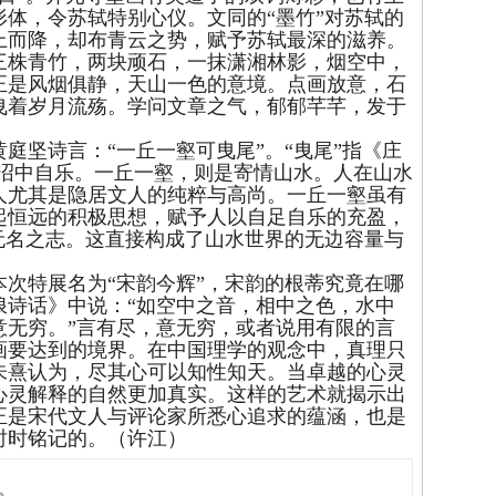
体，令苏轼特别心仪。文同的“墨竹”对苏轼的
上而降，却布青云之势，赋予苏轼最深的滋养。
三株青竹，两块顽石，一抹潇湘林影，烟空中，
正是风烟俱静，天山一色的意境。点画放意，石
曳着岁月流殇。学问文章之气，郁郁芊芊，发于
。
坚诗言：“一丘一壑可曳尾”。“曳尾”指《庄
泥沼中自乐。一丘一壑，则是寄情山水。人在山水
人尤其是隐居文人的纯粹与高尚。一丘一壑虽有
起恒远的积极思想，赋予人以自足自乐的充盈，
无名之志。这直接构成了山水世界的无边容量与
特展名为“宋韵今辉”，宋韵的根蒂究竟在哪
浪诗话》中说：“如空中之音，相中之色，水中
意无穷。”言有尽，意无穷，或者说用有限的言
画要达到的境界。在中国理学的观念中，真理只
朱熹认为，尽其心可以知性知天。当卓越的心灵
心灵解释的自然更加真实。这样的艺术就揭示出
正是宋代文人与评论家所悉心追求的蕴涵，也是
时时铭记的。（许江）