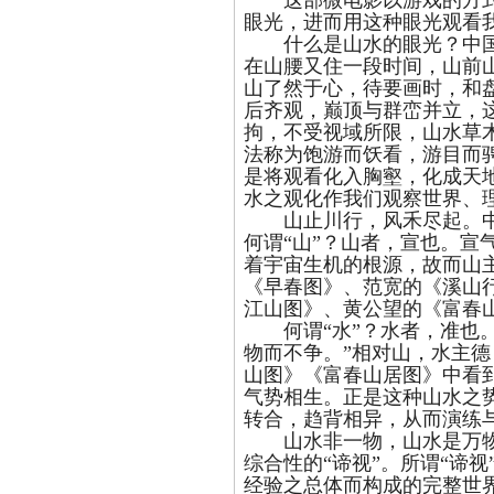
这部微电影以游戏的方式
眼光，进而用这种眼光观看
什么是山水的眼光？中国
在山腰又住一段时间，山前
山了然于心，待要画时，和
后齐观，巅顶与群峦并立，这
拘，不受视域所限，山水草
法称为饱游而饫看，游目而
是将观看化入胸壑，化成天
水之观化作我们观察世界、
山止川行，风禾尽起。中
何谓“山”？山者，宣也。宣
着宇宙生机的根源，故而山
《早春图》、范宽的《溪山
江山图》、黄公望的《富春
何谓“水”？水者，准也。所
物而不争。”相对山，水主
山图》《富春山居图》中看
气势相生。正是这种山水之
转合，趋背相异，从而演练
山水非一物，山水是万物
综合性的“谛视”。所谓“谛
经验之总体而构成的完整世