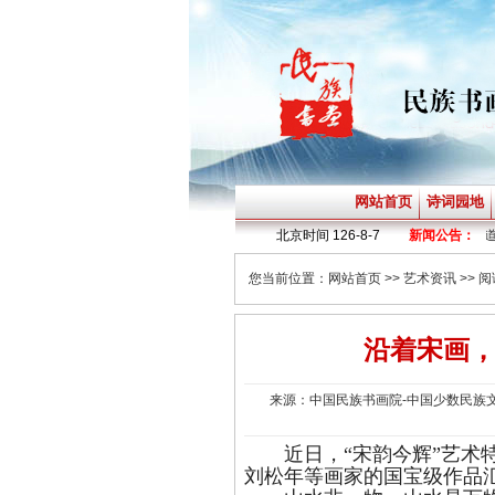
网站首页
诗词园地
·
贫道子诗词《神定》
北京时间
·
贫道子诗词《烟火》
126-8-7
新闻公告：
·
贫道子诗词
您当前位置：
网站首页
>>
艺术资讯
>> 
沿着宋画
来源：中国民族书画院-中国少数民族文物
近日，“宋韵今辉”艺
刘松年等画家的国宝级作品