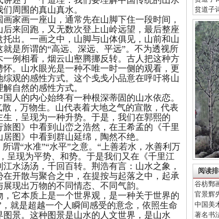
讲述了一个道理：我们要理解中国传统的山水
我们周围的真山真水。
贫道子
画家画一座山，通常先在山脚下住一段时间，
山后来回跑，又无数次登上山岭远望，最后整座
盘托出。一画之中，山脚与山体俱见，山前和山
就是所谓的“高远、深远、平远”。不为透视所
木一例相看，烟云山壑腾挪反转。古人把这种方
骋怀。山水眼光是一种不唯一时一侧的观看，更
地综观的感性方式。这个戋戋小品意在呼吁将山
理解自然的感性方式。
国人的内心始终有一种根深蒂固的山水依恋。
气散，万物生。山代表着大地之气的宣散，代表
主生，呈现为一种升势。于是，我们在郭熙的
行旅图》中看到山峦之浩然，在王希孟的《千里
山居图》中看到群山延绵，陶然不绝。
谓“水准”“水平”之意。“上善若水，水善利万
德，呈现为平势、和势。于是我们又在《千里江
到江水汤汤，千回百转。荆浩有言：山水之象，
阅读排
势在开散与聚合之中，在提按与起落之中，起承
谷枋鄄
与展现出万物的不同情态、不同气韵。
官景辉
，它本质上是一个世界观，是一种关于世界的
视”，就是超越一个人瞬间感受的意念，依照生命
中国美
界图景。这种图景是山水的人文世界，是山水
著名书