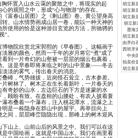
与胸怀置入山水云霭的聚散之中，将现实的起
胡立新
心的观照之中，形成“心与物游”的存在。
胡立新
《富春山居图》之《剩山图》卷。黄公望身高
胡立新
回转、山水情势画成山居一卷，能以一种天神的
胡立新
他所使用的恰是这种游目玄览的方法，所驰骋的
墨海文
视”。
胡立新
由齐白
博物院欣赏北宋郭熙的《早春图》。这幅画于
西班牙
淡雅的颜色，然而一千年的岁月将它“煮”成了
中央国
里看到一片奇幻的山壑被一层层的烟云包裹着，
拍卖价
勃。这是早春即将来临之时的山中景象——冬去
胡立新
着淡淡的雾气，传出春天的消息。
叠嶂，气势雄拔，近岗怪石耸立，古木参差。
一片树林了。树木正在生长着新叶，一片春天的
边有奇妙的山水，左边巨石的下方是迷蒙的水
下，顾盼有致。在盘桓的山腰处，有农人披着蓑
个瀑布叠着一个瀑布，注入桃花潭水，流瀑之上
分明是一栋隐身在群山中的屋宇。再举目向上
绕之间，层层峰峦隐隐出现，那峰上的树木迎风
下山上、山前山后的风景之中。我们可以在这
就是中国绘画，这就是中国山水。我们在画里看