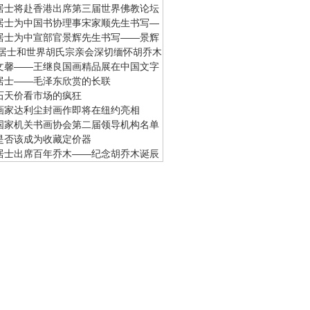
居士将赴香港出席第三届世界佛教论坛
居士为中国书协理事宋家顺先生书写—
居士为中宣部官景辉先生书写——景辉
居士和世界胡氏宗亲会深切缅怀胡乔木
馨——王继良国画精品展在中国文字
居士——毛泽东欣赏的长联
石天价看市场的疯狂
画家达利尘封画作即将在纽约亮相
家机关书画协会第二届领导机构名单
是否该成为收藏定价器
居士出席百年乔木——纪念胡乔木诞辰