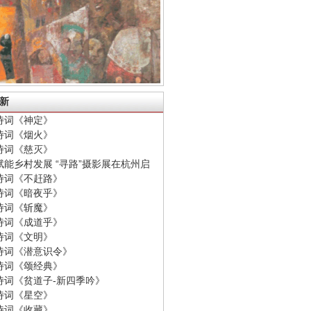
新
诗词《神定》
诗词《烟火》
诗词《慈灭》
赋能乡村发展 “寻路”摄影展在杭州启
诗词《不赶路》
诗词《暗夜乎》
诗词《斩魔》
诗词《成道乎》
诗词《文明》
诗词《潜意识令》
诗词《颂经典》
诗词《贫道子-新四季吟》
诗词《星空》
诗词《收藏》