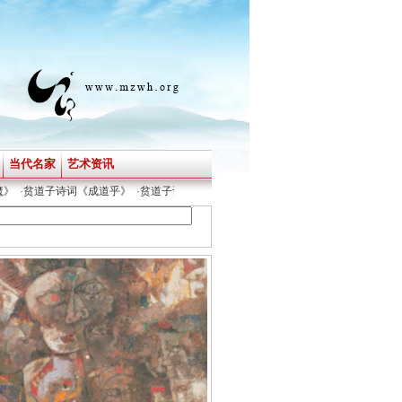
当代名家
艺术资讯
道子诗词《成道乎》
·
贫道子诗词《文明》
·
贫道子诗词《潜意识令》
·
贫道子诗词《