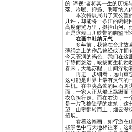
的“谛视”者将其一生的历练
落、冷暖、抑扬、明暗纳入内
本次特展展出了黄公望的
几许，却能将一条江的蜿蜒
高度俯览万里，掇拾山河。
正是这般山川映带的胸壑“谛
在画中吐纳元气
多年前，我曾在台北故宫
薄绢之上的作品曾经或许拥有
今天苍润的褐色。我们在这
宁静而悠远，峻拔而生机勃
春来，大地苏醒，山间浮动
再进一步细看，远山重峦
这可能是世界上最有灵气的
生机。在中央高耸的巨石两
面，一家人正从船上蹒跚而
衣负担行走。而在右边，一
是一片飞檐陡壁的建筑，这
望，山壑翻转而上，烟云渺
招展。
看着这幅画，如行游在山
些景色中与天地相往来，这