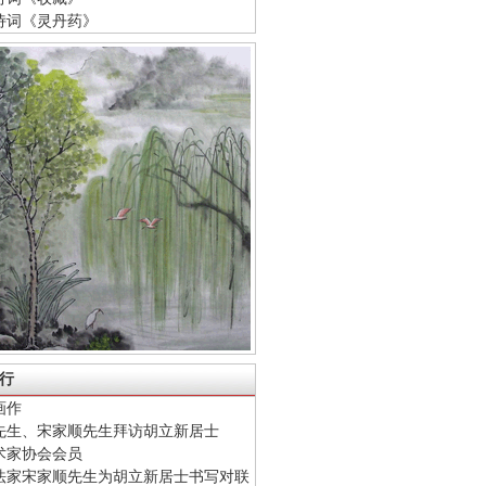
诗词《灵丹药》
行
画作
先生、宋家顺先生拜访胡立新居士
术家协会会员
法家宋家顺先生为胡立新居士书写对联