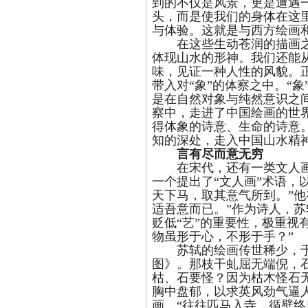
到的不仅是风景，更是遭遇
头，而是使我们的身体在这
与体验。这就是与西方绘画
在这些生动苍润的描画之
体现山水的形神。我们还能
味，见证一种人性的风貌。正
带入对“象”的体察之中。“
是在自然对象与纯然意识之间
察中，走进了中国绘画的世
得体象的诗意、生命的诗意
知的深处，走入中国山水精
言有尽而意无穷
在宋代，还有一类文人画
一个提出了“文人画”术语，
天下马，取其意气所到。”他
适吾意而已。”作为诗人，
贬低“艺”的重要性，极重视
物虽形于心，不形于手？”
苏轼的绘画传世稀少，于
图》。那枝干虬屈无端倪，
枯、石要怪？因为枯木怪石
胸中盘郁，以求英风劲气逼
画，“往往匹马入寺，循壁终