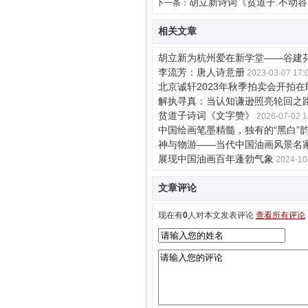
​胡立新诗词《贫道子.不动
下一条：
相关文章
胡立新为杭州爱在新学堂——谷建
李流芳：唐人诗意册
2023-03-07 17:
北京诚轩2023年秋季拍卖会开拍在
解执寻真：当认知谦逊照亮轮回之
贫道子诗词《文字赞》
2026-07-02 1
中国绘画笔墨精髓，独有的“黑白”
神与物游——当代中国油画风景名
展现中国油画百年蓬勃气象
2024-10
文章评论
现在有
0
人对本文发表评论
查看所有评论