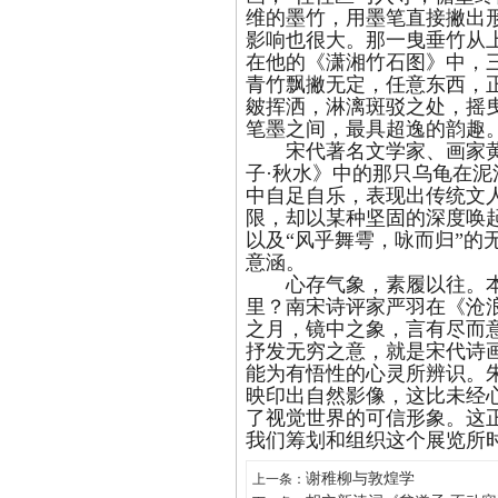
维的墨竹，用墨笔直接撇出形
影响也很大。那一曳垂竹从
在他的《潇湘竹石图》中，
青竹飘撇无定，任意东西，
皴挥洒，淋漓斑驳之处，摇
笔墨之间，最具超逸的韵趣
宋代著名文学家、画家黄庭
子·秋水》中的那只乌龟在
中自足自乐，表现出传统文
限，却以某种坚固的深度唤
以及“风乎舞雩，咏而归”的
意涵。
心存气象，素履以往。本次
里？南宋诗评家严羽在《沧
之月，镜中之象，言有尽而
抒发无穷之意，就是宋代诗
能为有悟性的心灵所辨识。
映印出自然影像，这比未经
了视觉世界的可信形象。这
我们筹划和组织这个展览所
谢稚柳与敦煌学
上一条：