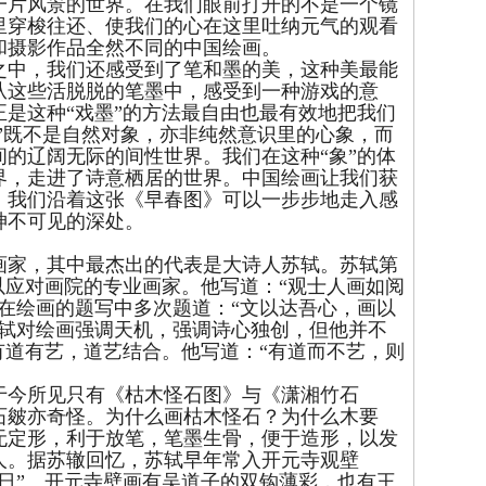
一片风景的世界。在我们眼前打开的不是一个镜
里穿梭往还、使我们的心在这里吐纳元气的观看
和摄影作品全然不同的中国绘画。
中，我们还感受到了笔和墨的美，这种美最能
从这些活脱脱的笔墨中，感受到一种游戏的意
是这种“戏墨”的方法最自由也最有效地把我们
象”既不是自然对象，亦非纯然意识里的心象，而
的辽阔无际的间性世界。我们在这种“象”的体
界，走进了诗意栖居的世界。中国绘画让我们获
。我们沿着这张《早春图》可以一步步地走入感
神不可见的深处。
家，其中最杰出的代表是大诗人苏轼。苏轼第
以应对画院的专业画家。他写道：“观士人画如阅
在绘画的题写中多次题道：“文以达吾心，画以
苏轼对绘画强调天机，强调诗心独创，但他并不
有道有艺，道艺结合。他写道：“有道而不艺，则
今所见只有《枯木怪石图》与《潇湘竹石
石皴亦奇怪。为什么画枯木怪石？为什么木要
无定形，利于放笔，笔墨生骨，便于造形，以发
人。据苏辙回忆，苏轼早年常入开元寺观壁
日”。开元寺壁画有吴道子的双钩薄彩，也有王