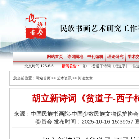
网站首页
诗词园地
书刊编辑
理论研究
学术
路》
·
贫道子诗词《暗夜乎》
北京时间
126-8-6
·
贫道子诗词《斩魔》
新闻公告：
·
贫道子诗词《成道乎》
·
贫道子
您当前位置：
网站首页
>>
艺术资讯
>> 阅读文章
胡立新诗词《贫道子-西子
来源：中国民族书画院-中国少数民族文物保护协会
委员会 发布时间：2025-10-16 15:39:57