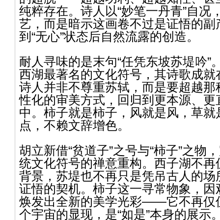
纯粹存在。诗人以“妙笔一丹青”自况
艺，而是暗示这画卷不过是证悟的副
到“无心”状态后自然流露的创造。
耐人寻味的是末句“任凭东坡苏堤吟”
西湖最著名的文化符号，其诗歌成就
诗人并非不尊重苏轼，而是要超越那
性化的审美方式，回归到更本源、更
中。柿子就是柿子，风就是风，草就
点，不赖文辞增色。
胡立新借“贫道子”之号与“柿子”之物
统文化符号的禅意重构。西子湖不再
背景，苏堤也不再只是凭吊古人的场
证悟的契机。柿子这一寻常物象，因
焕发出全新的美学光彩——它不再仅
个宇宙的显现，是“如是”本身的展示