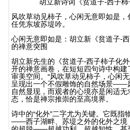
胡立新诗词《贫道子-西子柿
风吹草动见柿子，心闲无意即如是，
任凭东坡苏堤吟。
心闲无意即如是：胡立新《贫道子-
的禅意突围
胡立新先生的《贫道子-西子柿子化
开的禅意画卷，在短短四句诗中构建
审美空间。“风吹草动见柿子，心闲无
呈现出一个不假雕饰的自然场景——
自然显现，而观者的心境亦是闲适无求
态，恰是禅宗推崇的至高境界。
诗中的“化外”二字尤为关键。它既指
——西子湖畔、苏堤之外的化外之境
的超脱——超越功利、超越知性、甚