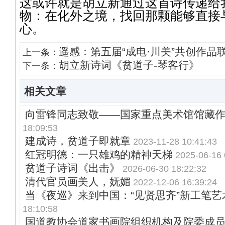
这或许就是胡立新通过这首诗传递给
物：在化外之境，找回那颗能够直接
心。
遥感：第五届“成电·川美”共创作品
上一条：
胡立新诗词《贫道子-琴客行》
下一条：
相关文章
向雷锋同志致敬——国家重点美术馆馆藏
18:09:53
建成诗，贫道子即就章
2023-11-28 10:41:43
红冠明德：一只雄鸡的精神天梯
2025-06-16 
贫道子诗词《出击》
2026-06-30 18:22:32
清代官员画美人，妩媚
2022-12-06 16:39:24
当《夜巡》来到中国：“见贤思齐”新工笔艺
18:10:58
国道教协会道家书画院组织机构及院委成