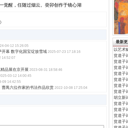
一觉醒，任随过烟云。癸卯创作于镜心湖
》
最新更
24-04-12 15:26:05
以艺术
萨开幕 数字化国宝绽放雪域
2025-07-23 17:18:16
贫道子
 14:52:07
贫道子
贫道子
藏精品展在京开展
2023-08-31 18:58:46
贫道子
2025-03-12 14:00:45
贫道子
3-09 14:42:55
贫道子
、曹禺六位作家的书法作品欣赏
2022-10-08 17:25:04
贫道子
胡立新
贫道子
贫道子
贫道子
贫道子
贫道子