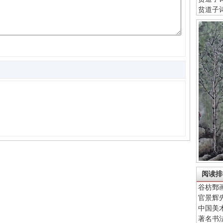
贫道子
阅读排
谷枋鄄
官景辉
中国美
著名书