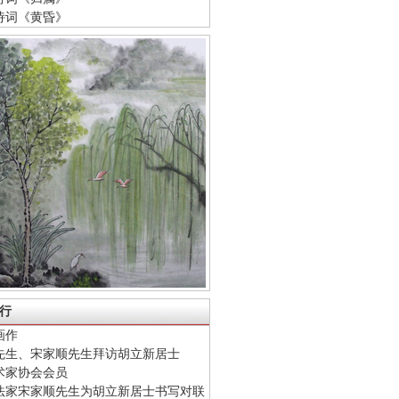
诗词《黄昏》
行
画作
先生、宋家顺先生拜访胡立新居士
术家协会会员
法家宋家顺先生为胡立新居士书写对联