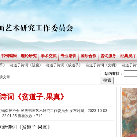
书刊编辑
理论研究
学术交流
专业培训
国际合作
咨询服务
经典展厅
》
·
贫道子诗词《斩魔》
·
贫道子诗词《成道乎》
·
贫道子诗词《文明》
·
贫道子诗词
站内查找：
阅读文章
诗词《贫道子.果真》
保护协会-民族书画艺术研究工作委员会 发布时间：2023-10-03
22:01:35 查看次数：712
立新诗词《贫道子.果真》