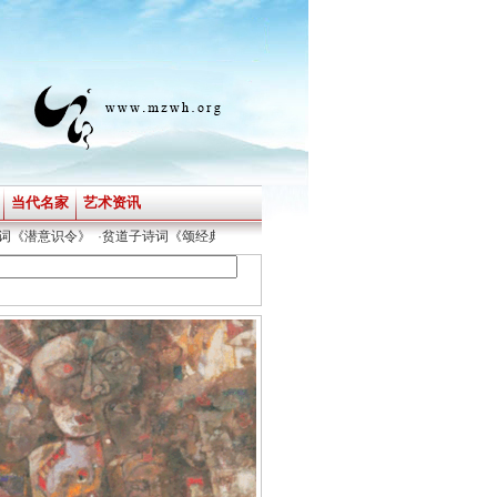
当代名家
艺术资讯
《潜意识令》
·
贫道子诗词《颂经典》
·
胡立新诗词《贫道子-新四季吟》
·
贫道子诗词