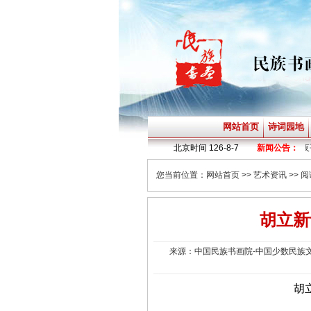
网站首页
诗词园地
·
贫道子诗词《不赶路》
北京时间
126-8-7
·
贫道子诗词《暗夜乎
新闻公告：
您当前位置：
网站首页
>>
艺术资讯
>> 
胡立新
来源：中国民族书画院-中国少数民族文物
胡