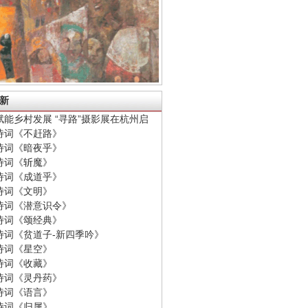
新
赋能乡村发展 “寻路”摄影展在杭州启
诗词《不赶路》
诗词《暗夜乎》
诗词《斩魔》
诗词《成道乎》
诗词《文明》
诗词《潜意识令》
诗词《颂经典》
诗词《贫道子-新四季吟》
诗词《星空》
诗词《收藏》
诗词《灵丹药》
诗词《语言》
诗词《归属》