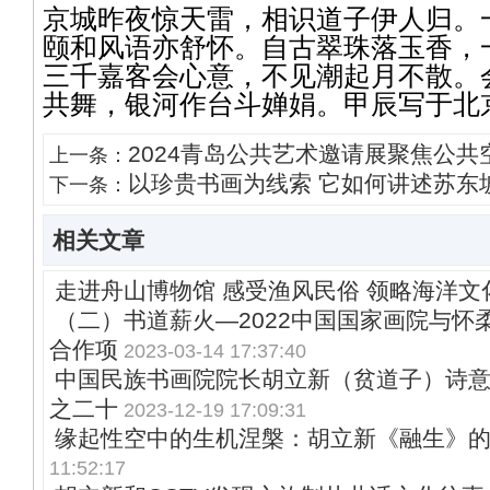
京城昨夜惊天雷，相识道子伊人归。
颐和风语亦舒怀。自古翠珠落玉香，
三千嘉客会心意，不见潮起月不散。
共舞，银河作台斗婵娟。甲辰写于北
2024青岛公共艺术邀请展聚焦公
上一条：
以珍贵书画为线索 它如何讲述苏东
下一条：
相关文章
走进舟山博物馆 感受渔风民俗 领略海洋文
（二）书道薪火—2022中国国家画院与怀
合作项
2023-03-14 17:37:40
中国民族书画院院长胡立新（贫道子）诗
之二十
2023-12-19 17:09:31
缘起性空中的生机涅槃：胡立新《融生》
11:52:17