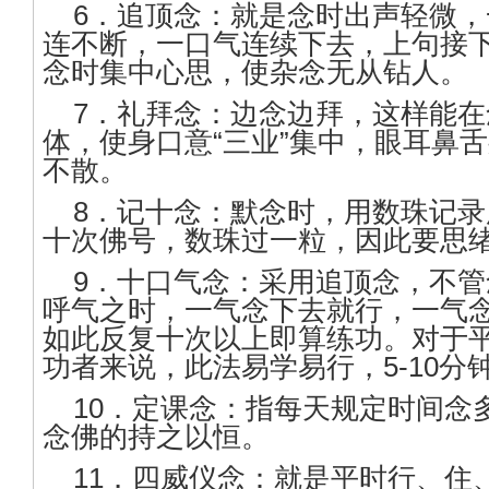
6．追顶念：就是念时出声轻微，
连不断，一口气连续下去，上句接
念时集中心思，使杂念无从钻人。
7．礼拜念：边念边拜，这样能在
体，使身口意“三业”集中，眼耳鼻舌
不散。
8．记十念：默念时，用数珠记录
十次佛号，数珠过一粒，因此要思
9．十口气念：采用追顶念，不管
呼气之时，一气念下去就行，一气
如此反复十次以上即算练功。对于
功者来说，此法易学易行，5-10分
10．定课念：指每天规定时间念
念佛的持之以恒。
11．四威仪念：就是平时行、住