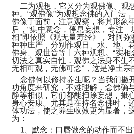
二为观想，它又分为观佛像、观
种。“观佛像”为观想念佛的入门法
佛像于面前，注意观察，将其形象
后，“集中意念，停息妄想，专注一境
相”即依照《观无量寿经》，对阿弥
种种庄严，分别作观日、水、地、
佛身、观世音等十六种观想。“实相念
切法之真实自性，观佛之法身不生
无相可观，无佛可念”，这是净土宗
念佛何以修持养生呢？当我们撇
功角度来研究，不难理解，念佛确
静等相似，它们都能扫除妄想，摄
身心安康。尤其是在持名念佛时，
体功法，使之养生收效更为显著，
为：
1、默念：口唇做念的动作而不出