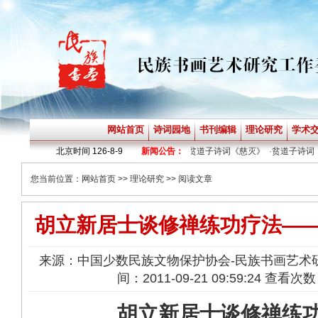
网站首页
诗词园地
书刊编辑
理论研究
学术
·
贫道子诗词《神定》
北京时间
·
贫道子诗词《烟火》
126-8-9
新闻公告：
·
贫道子诗词《慈灭》
·
贫道子诗词《不
您当前位置：
网站首页
>>
理论研究
>> 阅读文章
胡立新居士谈修禅练功疗法—
来源：中国少数民族文物保护协会-民族书画艺术
间：2011-09-21 09:59:24 查看次数
胡立新居士谈修禅练