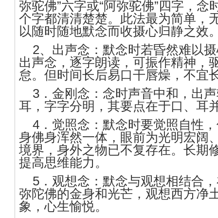
弥驼佛”六字或“阿弥驼佛”四字，念
个字都清清楚楚。此法最为简单，
以随时随地默念而收摄心归静之效
2、出声念：默念时若昏然难以摄
出声念，逐字朗读，可振作精神，
怠。但时间长后易口干唇燥，不宜
3．金刚念：念时声音中和，出声
耳，字字分明，其要点在于口、耳
4．觉照念：默念时要觉照自性，
身佛身浑然一体，眼前为光明宏阔
境界，身外之物已不复存在。长期
提高思维能力。
5．观想念：默念与观想相结合，
弥陀佛的金身和光芒，观想西方净
象，心生愉悦。