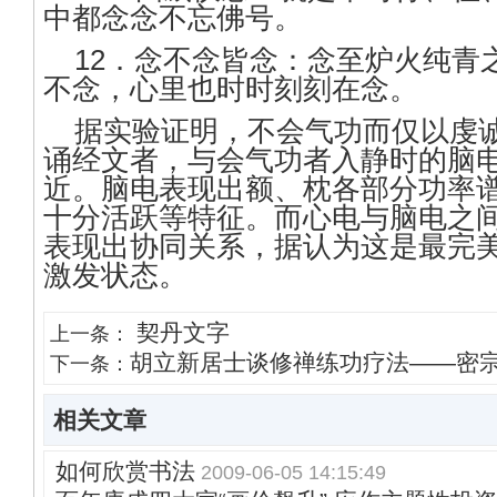
中都念念不忘佛号。
12．念不念皆念：念至炉火纯青
不念，心里也时时刻刻在念。
据实验证明，不会气功而仅以虔
诵经文者，与会气功者入静时的脑
近。脑电表现出额、枕各部分功率
十分活跃等特征。而心电与脑电之
表现出协同关系，据认为这是最完
激发状态。
契丹文字
上一条：
胡立新居士谈修禅练功疗法——密
下一条：
相关文章
如何欣赏书法
2009-06-05 14:15:49